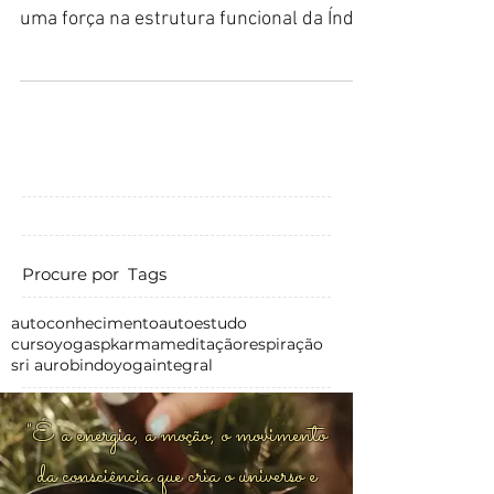
uma força na estrutura funcional da Índia.
Sri Aurobindo,...
Procure por Tags
autoconhecimento
autoestudo
cursoyogasp
karma
meditação
respiração
sri aurobindo
yogaintegral
"É a energia, a moção, o movimento
da consciência que cria o universo e