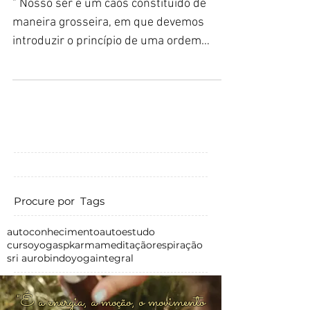
" Nosso ser é um caos constituído de
maneira grosseira, em que devemos
introduzir o princípio de uma ordem
divina. Descobrimos, além...
Procure por Tags
autoconhecimento
autoestudo
cursoyogasp
karma
meditação
respiração
sri aurobindo
yogaintegral
"É a energia, a moção, o movimento