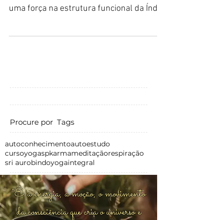
uma força na estrutura funcional da Índia.
Sri Aurobindo,...
Procure por Tags
autoconhecimento
autoestudo
cursoyogasp
karma
meditação
respiração
sri aurobindo
yogaintegral
"É a energia, a moção, o movimento
da consciência que cria o universo e