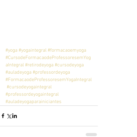
#yoga
#yogaintegral
#formacaoemyoga
#CursodeFormacaodeProfessoresemYog
aIntegral
#retirodeyoga
#cursodeyoga
#auladeyoga
#professordeyoga
#FormacaodeProfessoresemYogaIntegral
#cursodeyogaintegral
#professordeyogaintegral
#auladeyogaparainiciantes