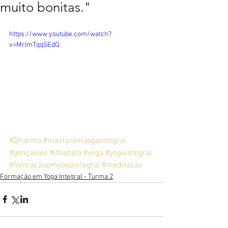
muito bonitas."
https://www.youtube.com/watch?
v=MrImTqqSEdQ
#Dharma
#masteremyogaintegral
#gonçalves
#ilhabela
#yoga
#yogaintegral
#formaçãoemyogaintegral
#meditação
Formação em Yoga Integral - Turma 2