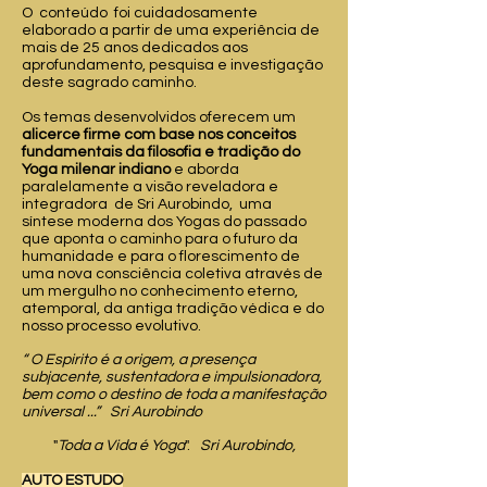
O conteúdo foi cuidadosamente
elaborado a partir de uma experiência de
mais de 25 anos dedicados aos
aprofundamento, pesquisa e investigação
deste sagrado caminho.
Os temas desenvolvidos oferecem um
alicerce firme com base nos conceitos
fundamentais da filosofia e tradição do
Yoga milenar indiano
e aborda
paralelamente a visão reveladora e
integradora de Sri Aurobindo, uma
síntese moderna dos Yogas do passado
que aponta o caminho para o futuro da
humanidade e para o florescimento de
uma nova consciência coletiva através de
um mergulho no conhecimento eterno,
atemporal, da antiga tradição védica e do
nosso processo evolutivo.
“ O Espirito é a origem, a presença
subjacente, sustentadora e impulsionadora,
bem como o destino de toda a manifestação
universal ...” Sri Aurobindo
"
Toda a Vida é Yoga
".
Sri Aurobindo,
AUTO ESTUDO