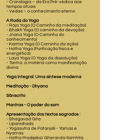
- Cronologia – da Era Pré-védica aos
tempos atuais
- Vedas – o conhecimento eterno
A Roda do Yoga
- Raja Yoga (O Caminho da meditação)
- Bhakti Yoga (O caminho da devoção)
- Jnana Yoga (O Caminho do
conhecimento)
- Karma Yoga (O Caminho da ação)
- Hatha Yoga (Purificação física e
energética)
- Laya Yoga (O Yoga da dissolução)
- Tantra: a matéria como manifestação
divina
Yoga Integral: Uma síntese moderna
Meditação - Dhyana
Sânscrito
Mantras - O poder do som
Apresentação dos textos sagrados :
- Bhagavad Gita
- Upanishads
- Yogasutra de Patanjali - Yamas e
Nyamas
- Hatha Pradipika/ Gheranda Samhita