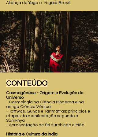
Aliança do Yoga e Yogaia Brasil.
CONTEÚDO
Cosmogênese - Origem e Evolução do
Universo
- Cosmologia na Ciência Moderna e na
antiga Ciência Védica
- Tattwas, Gunas e Tanmatras: princípios e
etapas da manifestação segundo o
Samkhya
- Apresentação de Sri Aurobindo e Mãe
História e Cultura da Índia