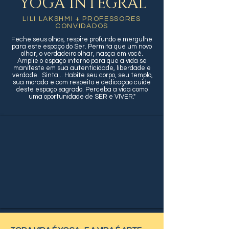
YOGA INTEGRAL
LILI LAKSHMI + PROFESSORES
CONVIDADOS
Feche seus olhos,
respire profundo e mergulhe
para este espaço do Ser.
Permita que
um novo
olhar
, o verdadeiro olhar, nasça em você.
Amplie o espaço interno para que a vida se
manifeste em sua autenticidade, liberdade e
verdade.
Sinta... Habite seu corpo,
seu templo,
sua morada e com respeito e dedicação cuide
deste espaço sagrado.
Perceba
a vida como
uma oportunidade
de
SER e VIVER.
"