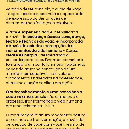
TODA VIDA É YOGA,
E A VIDA É ARTE
Partindo deste princípio, o curso de Yoga
Integral aborda e estimula a capacidade
de expressão do Ser através de
diferentes manifestações criativas.
A arte é experienciada e intensificada
através de
poesias, músicas, sons, dança,
teatro e técnicas do yoga, e incorporada
através do estudo e percepção dos
instrumentos da vida humana - Corpo,
Mente e Energia
- despertando o
buscador para o seu Dharma (caminho) e
tornando-o um ponto luminoso no planeta,
capaz de atuar na construção de um
mundo mais saudável, com valores
fundamentais baseados na coletividade,
altruísmo e união pacífica em ação.
O autoconhecimento e uma consciência
cada vez mais ampla
são os meios e o
processo, transformando a vida humana
em uma existência Divina.
O Yoga Integral traz um movimento natural
e profundo de transformação, através da
percepção de você com Você mesmo, de