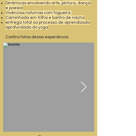
Dinâmicas envolvendo arte, pintura, dança
e poesia
Vivências noturnas com fogueira
Caminhada em trilha e banho de riacho
entrega total ao processo de aprendizado
aprofundado do yoga
Confira fotos dessa experiência: