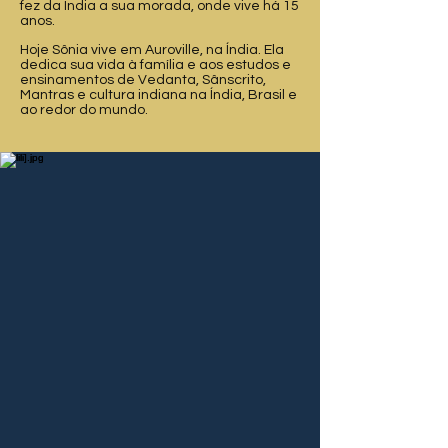
fez da Índia a sua morada, onde vive há 15
anos.
Hoje Sônia vive em Auroville, na Índia. Ela
dedica sua vida à família e aos estudos e
ensinamentos de Vedanta, Sânscrito,
Mantras e cultura indiana na Índia, Brasil e
ao redor do mundo.