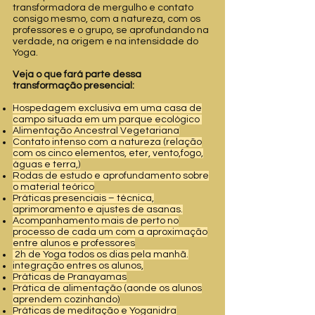
transformadora de mergulho e contato
consigo mesmo, com a natureza, com os
professores e o grupo, se aprofundando na
verdade, na origem e na intensidade do
Yoga.
Veja o que fará parte dessa
transformação presencial:
Hospedagem exclusiva em uma casa de
campo situada em um parque ecológico
Alimentação Ancestral Vegetariana
Contato intenso com a natureza (relação
com os cinco elementos, eter, vento,fogo,
águas e terra,)
Rodas de estudo e aprofundamento sobre
o material teórico
Práticas presenciais – técnica,
aprimoramento e ajustes de asanas.
Acompanhamento mais de perto no
processo de cada um com a aproximação
entre alunos e professores
2h de Yoga todos os dias pela manhã.
integração entres os alunos,
Práticas de Pranayamas
Prática de alimentação (aonde os alunos
aprendem cozinhando)
Práticas de meditação e Yoganidra