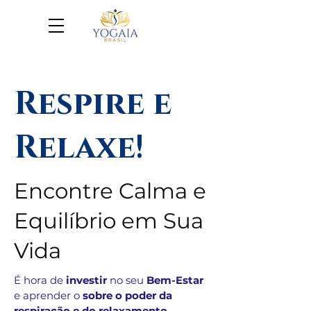
Respire e
Relaxe!
Encontre Calma e
Equilíbrio em Sua
Vida
É hora de
investir
no seu
Bem-Estar
e aprender o
sobre o poder da
respiração e do relaxamento.