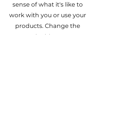
sense of what it's like to
work with you or use your
products. Change the
text and add your own."
Morgan James, NY
"A great testimonial can
boost your brand’s image.
Click to edit and add your