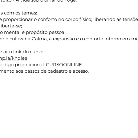
as com os temas:
 proporcionar o conforto no corpo físico; liberando as tensõe
liberte-se;
o mental e propósito pessoal;
r e cultivar a Calma, a expansão e o conforto interno em m
sar o link do curso:
mp.la/khqlee
 código promocional: CURSOONLINE
mento aos passos de cadastro e acesso.
!