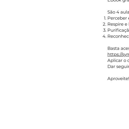
São 4 aul
Perceber e
Respire e 
Purificaçã
Reconhece
Basta aces
https://sy
Aplicar o
Dar segui
Aproveite