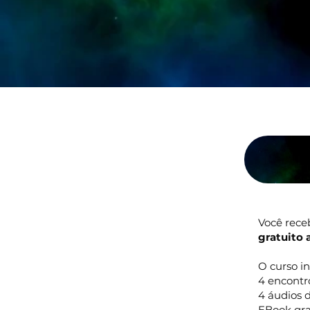
Você rece
gratuito 
O curso in
4 encontr
4 áudios 
EBook grat