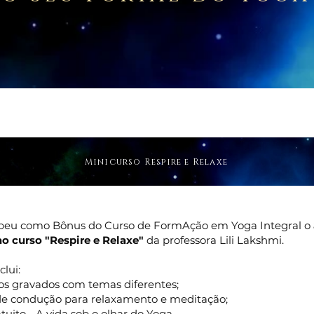
Minicurso Respire e Relaxe
beu como Bônus do Curso de FormAção em Yoga Integral o
ao curso "Respire e Relaxe"
da professora Lili Lakshmi.
clui:
os gravados com temas diferentes;
de condução para relaxamento e meditação;
uito - A vida sob o olhar do Yoga.